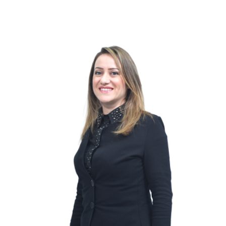
מנהלת בחברת לה בל קוסמטיקס את כל תחום הייבוא, משתתפת
בתערוכות רבות בעולם בתחום היופי והקוסמטיקה ומייבאת היישר לארץ
את המותגים המובילים בתחום האסתטיקה. מומחית לפתרון בעיות עור
ושילוב חומרים לטיפולי פנים , מתן ייעוץ אישי לקוסמטיקאיות מתחילות
ובכירות על טיפול ושימוש בחומרים פעילים במכון היופי שלהם בשילוב
עם טכנולוגיות מתקדמות.. השתלמויות בתחום הקוסמטיקה באיטליה.