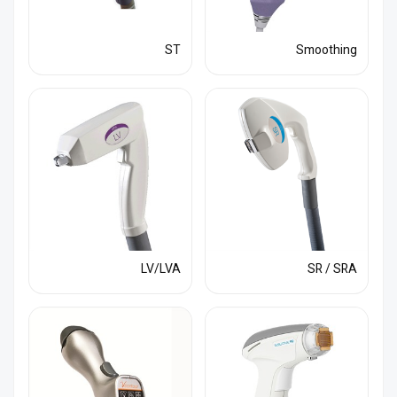
ST
Smoothing
LV/LVA
SR / SRA