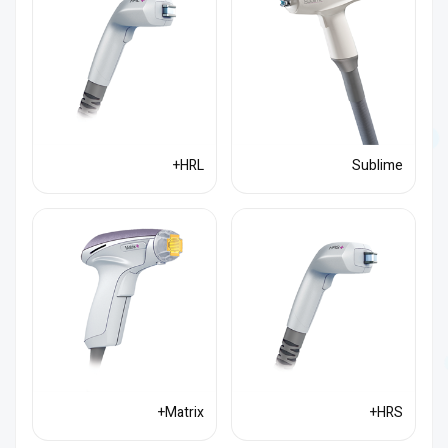
HRL+
Sublime
Matrix+
HRS+