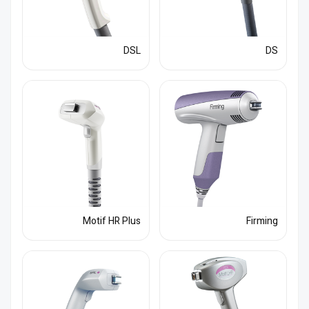
DSL
DS
Motif HR Plus
Firming