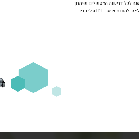
ללת בשיטת "All In One" הנותנת מענה לכל דרישות המטופלים ופיתרון
למגוון רחב של נגעים. פלטפורמת עבודה כוללת טכנולוגית לייזר להסרת שיער, IPL וגלי רדיו